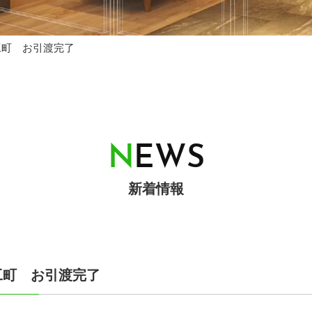
工町 お引渡完了
N
E
W
S
新着情報
工町 お引渡完了