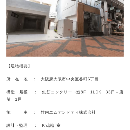
【建物概要】
所 在 地 ： 大阪府大阪市中央区谷町6丁目
構造・規模 ： 鉄筋コンクリート造8F 1LDK 33戸＋店
舗 1戸
施 主 ： 竹内エムアンドティ株式会社
設計・監理 ： K’s設計室