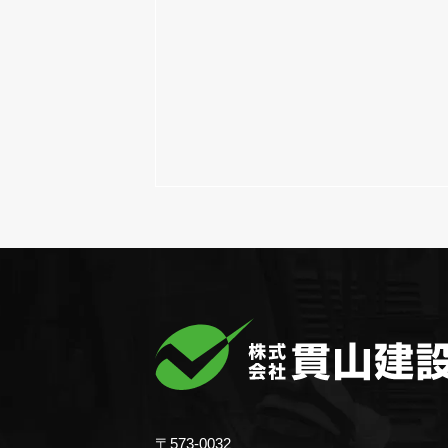
〒573-0032