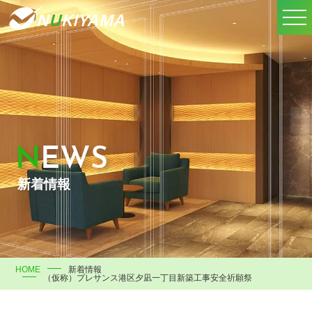
NEWS
新着情報
HOME
新着情報
（仮称）プレサンス港区夕凪一丁目新築工事安全祈願祭