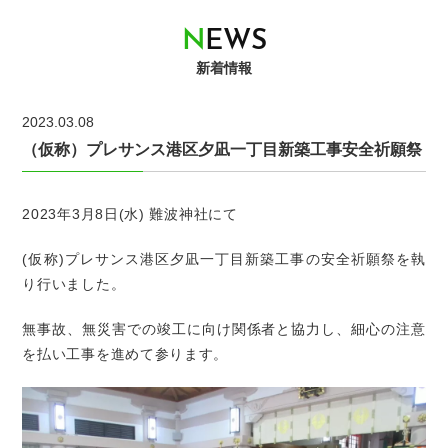
N
E
W
S
新着情報
2023.03.08
（仮称）プレサンス港区夕凪一丁目新築工事安全祈願祭
2023年3月8日(水) 難波神社にて
(仮称)プレサンス港区夕凪一丁目新築工事の安全祈願祭を執
り行いました。
無事故、無災害での竣工に向け関係者と協力し、細心の注意
を払い工事を進めて参ります。