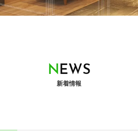
N
E
W
S
新着情報