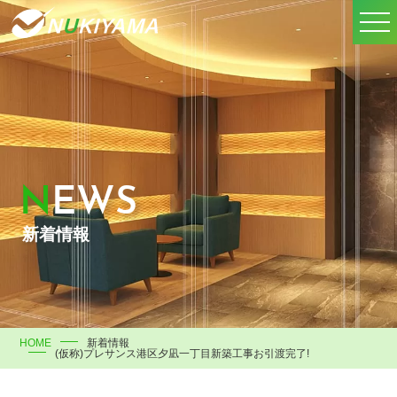
NEWS
新着情報
HOME
新着情報
(仮称)プレサンス港区夕凪一丁目新築工事お引渡完了!