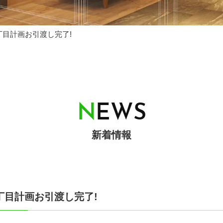
丁目計画お引渡し完了!
N
E
W
S
新着情報
丁目計画お引渡し完了!