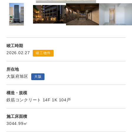
竣工時期
2026.02.27
竣工物件
所在地
大阪府旭区
大阪
構造・規模
鉄筋コンクリート 14F 1K 104戸
施工床面積
3044.99㎡