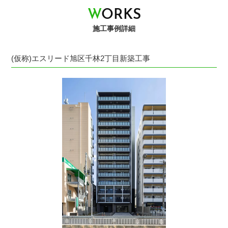
W
O
R
K
S
施工事例詳細
(仮称)エスリード旭区千林2丁目新築工事