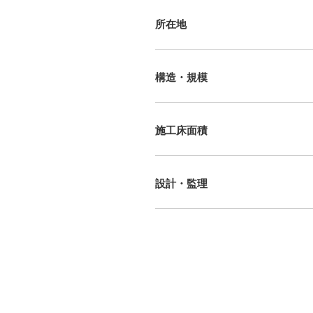
所在地
構造・規模
施工床面積
設計・監理