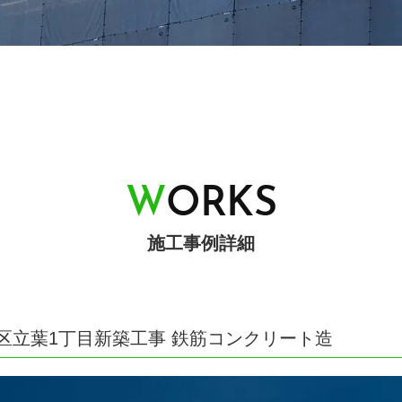
W
O
R
K
S
施工事例詳細
区立葉1丁目新築工事 鉄筋コンクリート造