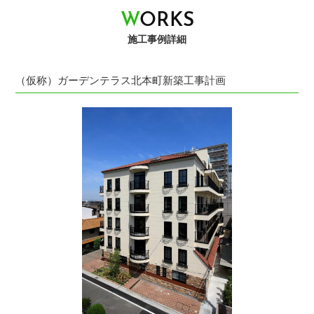
W
O
R
K
S
施工事例詳細
（仮称）ガーデンテラス北本町新築工事計画