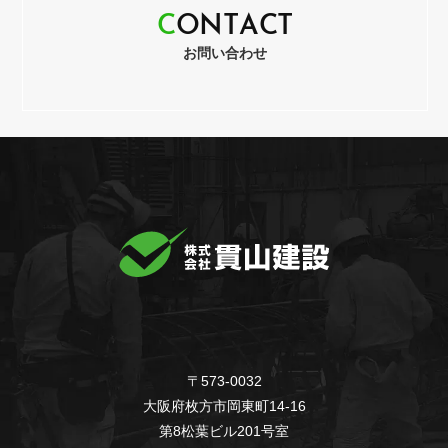
C
O
N
T
A
C
T
お問い合わせ
〒573-0032
大阪府枚方市岡東町14-16
第8松葉ビル201号室