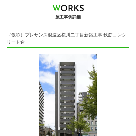
W
O
R
K
S
施工事例詳細
（仮称）プレサンス浪速区桜川二丁目新築工事 鉄筋コンク
リート造