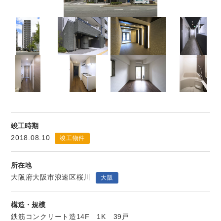
竣工時期
2018.08.10
竣工物件
所在地
大阪府大阪市浪速区桜川
大阪
構造・規模
鉄筋コンクリート造14F 1K 39戸