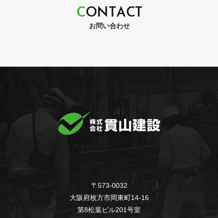
C
O
N
T
A
C
T
お問い合わせ
〒573-0032
大阪府枚方市岡東町14-16
第8松葉ビル201号室