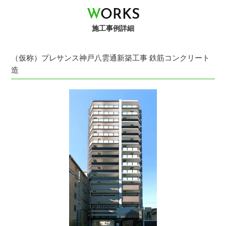
W
O
R
K
S
施工事例詳細
（仮称）プレサンス神戸八雲通新築工事 鉄筋コンクリート
造