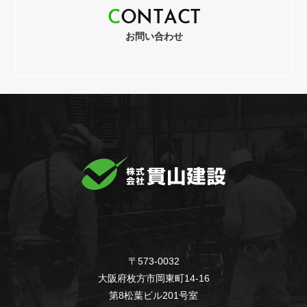
C
O
N
T
A
C
T
お問い合わせ
〒573-0032
大阪府枚方市岡東町14-16
第8松葉ビル201号室