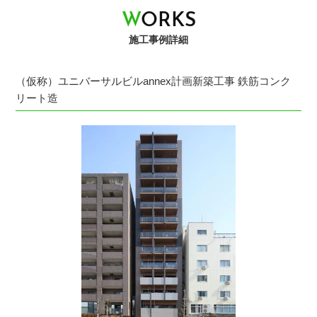
W
O
R
K
S
施工事例詳細
（仮称）ユニバーサルビルannex計画新築工事 鉄筋コンク
リート造