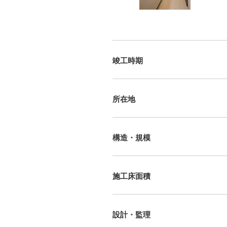
竣工時期
所在地
構造・規模
施工床面積
設計・監理