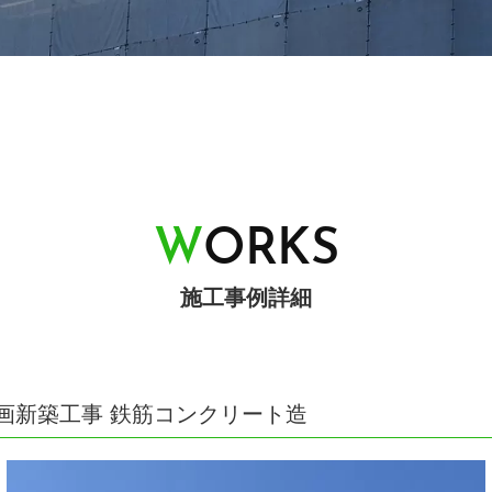
W
O
R
K
S
施工事例詳細
画新築工事 鉄筋コンクリート造