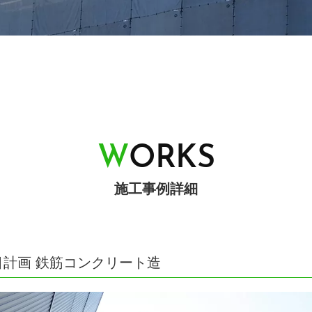
W
O
R
K
S
施工事例詳細
目計画 鉄筋コンクリート造