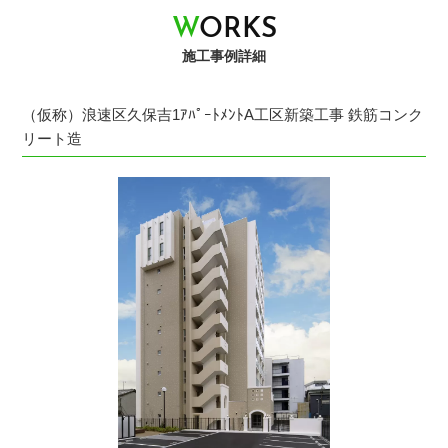
W
O
R
K
S
施工事例詳細
（仮称）浪速区久保吉1ｱﾊﾟｰﾄﾒﾝﾄA工区新築工事 鉄筋コンク
リート造