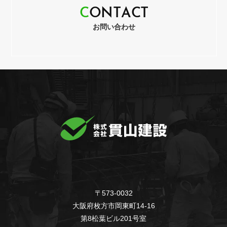
C
O
N
T
A
C
T
お問い合わせ
〒573-0032
大阪府枚方市岡東町14-16
第8松葉ビル201号室