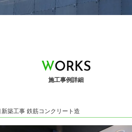
W
O
R
K
S
施工事例詳細
目新築工事 鉄筋コンクリート造