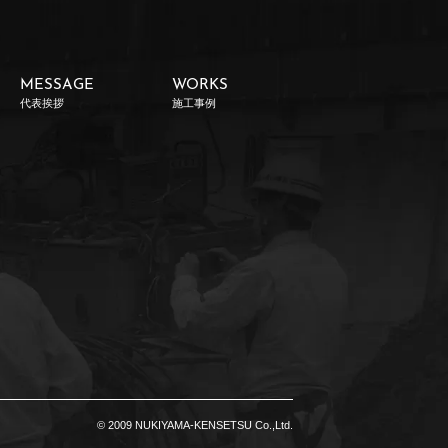
MESSAGE
WORKS
代表挨拶
施工事例
© 2009 NUKIYAMA-KENSETSU Co.,Ltd.