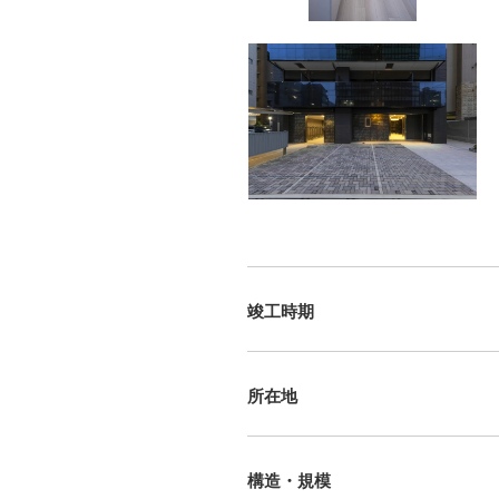
竣工時期
所在地
構造・規模