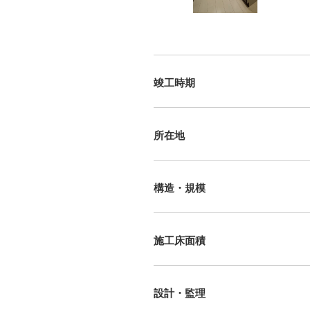
竣工時期
所在地
構造・規模
施工床面積
設計・監理