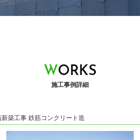
W
O
R
K
S
施工事例詳細
画新築工事 鉄筋コンクリート造