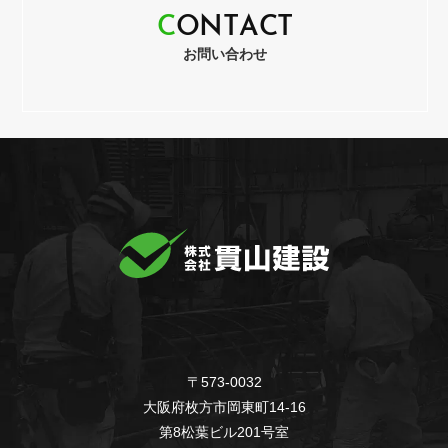
C
O
N
T
A
C
T
お問い合わせ
〒573-0032
大阪府枚方市岡東町14-16
第8松葉ビル201号室