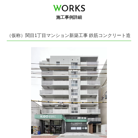
W
O
R
K
S
施工事例詳細
（仮称）関目1丁目マンション新築工事 鉄筋コンクリート造