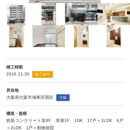
竣工時期
2015.11.30
竣工物件
所在地
大阪府大阪市城東区関目
大阪
構造・規模
鉄筋コンクリート造8F 塔屋1F 1DK 17戸＋1LDK 6戸
＋2LDK 1戸＋動物病院