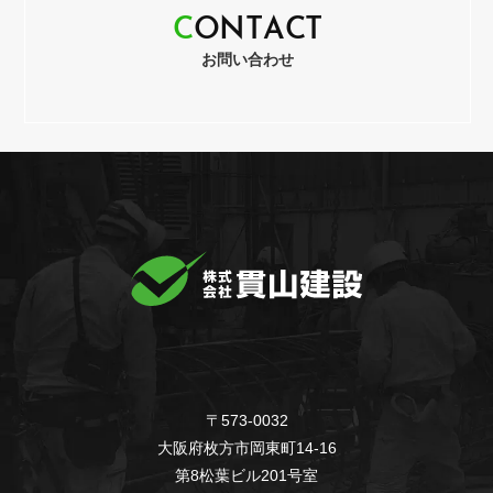
C
O
N
T
A
C
T
お問い合わせ
〒573-0032
大阪府枚方市岡東町14-16
第8松葉ビル201号室