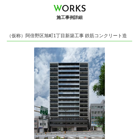
W
O
R
K
S
施工事例詳細
（仮称）阿倍野区旭町1丁目新築工事 鉄筋コンクリート造