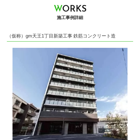
W
O
R
K
S
施工事例詳細
（仮称）gm天王1丁目新築工事 鉄筋コンクリート造