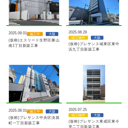
MORE
MORE
2025.08.29
2025.09.01
施工中
大阪
竣工物件
大阪
(仮称)エスリード生野区勝山
(仮称)プレサンス城東区東中
南1丁目新築工事
浜九丁目新築工事
MORE
MORE
2025.07.25
2025.08.01
施工中
大阪
竣工物件
大阪
(仮称)プレサンス中央区淡路
(仮称)プレサンス東成区東今
町一丁目新築工事
里二丁目新築工事