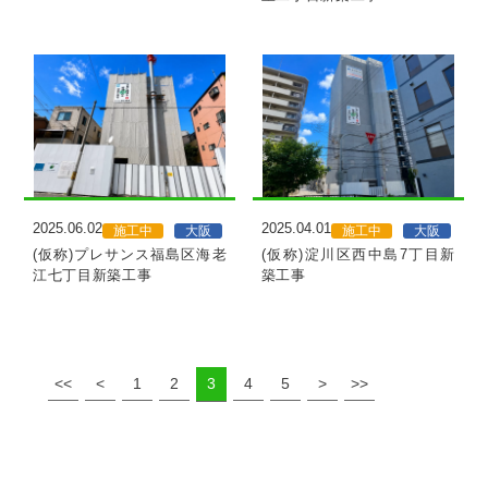
MORE
MORE
2025.06.02
2025.04.01
施工中
大阪
施工中
大阪
(仮称)プレサンス福島区海老
(仮称)淀川区西中島7丁目新
江七丁目新築工事
築工事
<<
<
1
2
3
4
5
>
>>