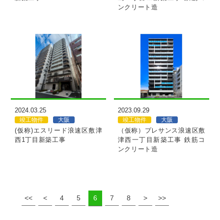
ンクリート造
MORE
MORE
2024.03.25
2023.09.29
竣工物件
大阪
竣工物件
大阪
(仮称)エスリード浪速区敷津
（仮称）プレサンス浪速区敷
西1丁目新築工事
津西一丁目新築工事 鉄筋コ
ンクリート造
<<
<
4
5
6
7
8
>
>>