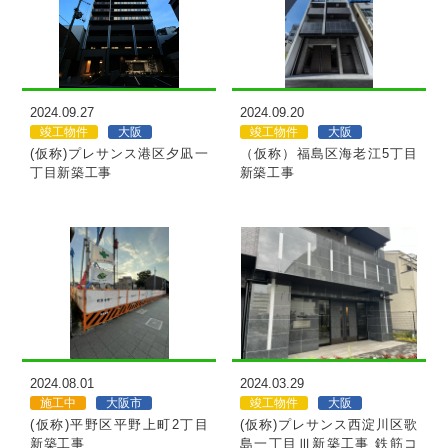
MORE
MORE
2024.09.27
2024.09.20
竣工物件
大阪
竣工物件
大阪
(仮称)プレサンス港区夕凪一
（仮称）福島区海老江5丁目
丁目新築工事
新築工事
MORE
MORE
2024.08.01
2024.03.29
施工中
大阪市
竣工物件
大阪
(仮称)平野区平野上町2丁目
(仮称)プレサンス西淀川区歌
新築工事
島一丁目Ⅲ新築工事 鉄筋コ