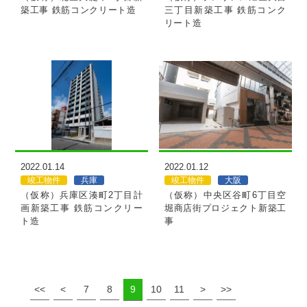
築工事 鉄筋コンクリート造
三丁目新築工事 鉄筋コンク
リート造
MORE
MORE
2022.01.14
2022.01.12
竣工物件
兵庫
竣工物件
大阪
（仮称）兵庫区湊町2丁目計
（仮称）中央区谷町6丁目空
画新築工事 鉄筋コンクリー
堀商店街プロジェクト新築工
ト造
事
<<
<
7
8
9
10
11
>
>>