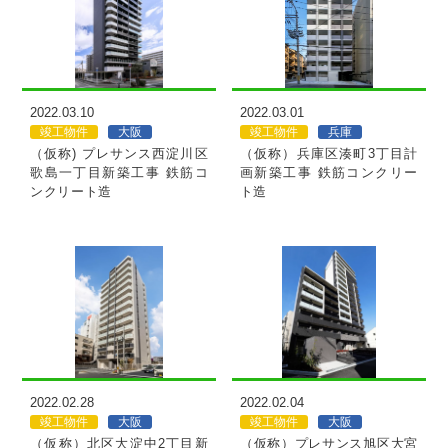
MORE
MORE
2022.03.10
2022.03.01
竣工物件
大阪
竣工物件
兵庫
（仮称) プレサンス西淀川区
（仮称）兵庫区湊町3丁目計
歌島一丁目新築工事 鉄筋コ
画新築工事 鉄筋コンクリー
ンクリート造
ト造
MORE
MORE
2022.02.28
2022.02.04
竣工物件
大阪
竣工物件
大阪
（仮称）北区大淀中2丁目新
（仮称）プレサンス旭区大宮