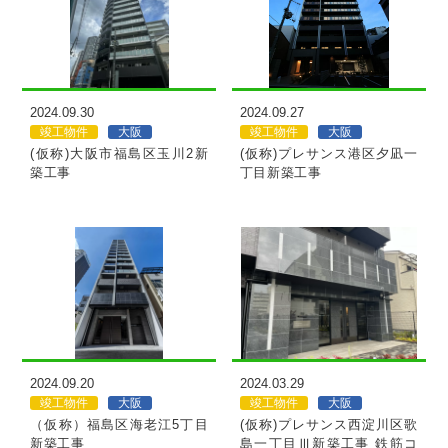
MORE
MORE
2024.09.30
2024.09.27
竣工物件
大阪
竣工物件
大阪
(仮称)大阪市福島区玉川2新
(仮称)プレサンス港区夕凪一
築工事
丁目新築工事
MORE
MORE
2024.09.20
2024.03.29
竣工物件
大阪
竣工物件
大阪
（仮称）福島区海老江5丁目
(仮称)プレサンス西淀川区歌
新築工事
島一丁目Ⅲ新築工事 鉄筋コ