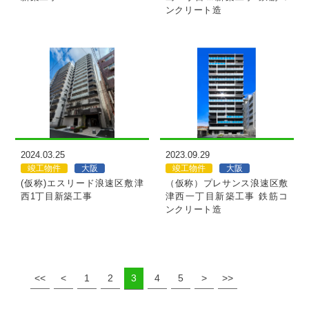
ンクリート造
MORE
MORE
2024.03.25
2023.09.29
竣工物件
大阪
竣工物件
大阪
(仮称)エスリード浪速区敷津
（仮称）プレサンス浪速区敷
西1丁目新築工事
津西一丁目新築工事 鉄筋コ
ンクリート造
<<
<
1
2
3
4
5
>
>>