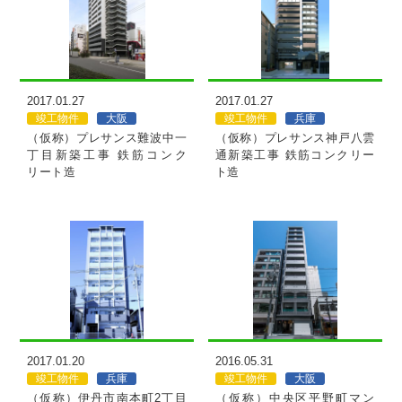
MORE
MORE
2017.01.27
2017.01.27
竣工物件
大阪
竣工物件
兵庫
（仮称）プレサンス難波中一
（仮称）プレサンス神戸八雲
丁目新築工事 鉄筋コンク
通新築工事 鉄筋コンクリー
リート造
ト造
MORE
MORE
2017.01.20
2016.05.31
竣工物件
兵庫
竣工物件
大阪
（仮称）伊丹市南本町2丁目
（仮称）中央区平野町マン