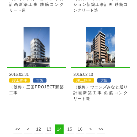
計画新築工事 鉄筋コンク
ション新築工事計画 鉄筋コ
リート造
ンクリート造
MORE
MORE
2016.03.31
2016.02.10
竣工物件
大阪
竣工物件
大阪
（仮称）三国PROJECT新築
（仮称）ウエンズみなと通り
工事
計画新築工事 鉄筋コンク
リート造
<<
<
12
13
14
15
16
>
>>