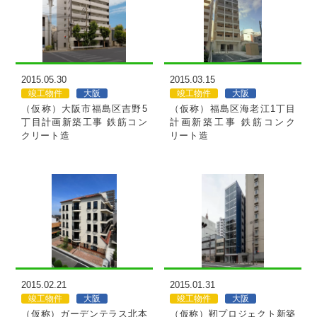
MORE
MORE
2015.05.30
2015.03.15
竣工物件
大阪
竣工物件
大阪
（仮称）大阪市福島区吉野5
（仮称）福島区海老江1丁目
丁目計画新築工事 鉄筋コン
計画新築工事 鉄筋コンク
クリート造
リート造
MORE
MORE
2015.02.21
2015.01.31
竣工物件
大阪
竣工物件
大阪
（仮称）ガーデンテラス北本
（仮称）靭プロジェクト新築