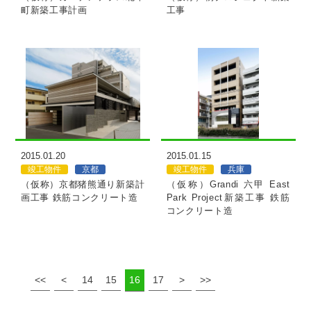
町新築工事計画
工事
MORE
MORE
2015.01.20
2015.01.15
竣工物件
京都
竣工物件
兵庫
（仮称）京都猪熊通り新築計
（仮称）Grandi 六甲 East
画工事 鉄筋コンクリート造
Park Project新築工事 鉄筋
コンクリート造
<<
<
14
15
16
17
>
>>